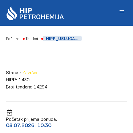
Skip to content
Početna
Tenderi
HIPP_USLUGA MEHANIZACIJE-TELEHENDERA, FSK
Status:
Završen
HIPP:
1430
Broj tendera:
14294
Početak prijema ponuda:
08.07.2026. 10:30