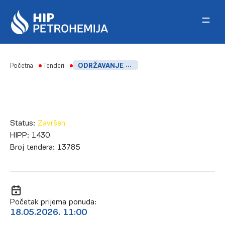
Skip to content
Početna
Tenderi
ODRŽAVANJE SISTEMA GASNE DETEKCIJE – OLDHAM – U FABRICI PEVG
Status:
Završen
HIPP:
1430
Broj tendera:
13785
Početak prijema ponuda:
18.05.2026. 11:00