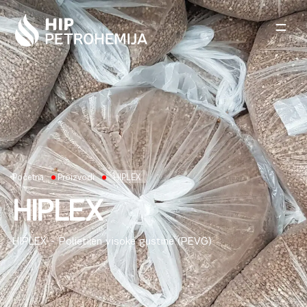
Skip to content
Početna
Proizvodi
HIPLEX
HIPLEX
HIPLEX - Polietilen visoke gustine (PEVG)