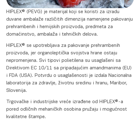
HIPLEX® (PEVG) je materijal koji se koristi za izradu
duvane ambalaže različitih dimenzija namenjene pakovanju
prehrambenih i hemijskih proizvoda, predmeta za
domaćinstvo, ambalaža i tehničkih delova.
HIPLEX® se upotrebljava za pakovanje prehrambenih
proizvoda, jer organoleptička svojstva hrane ostaju
nepromenjena. Svi tipovi polietilena su usaglašeni sa
Direktivom EC 10/11 sa pripadajućim amandmanima (EU)
i FDA (USA). Potvrdu o usaglašenosti je izdala Nacionalna
laboratorija za zdravlјe, životnu sredinu i hranu, Maribor,
Slovenija.
Trgovačke i industrijske vreće izrađene od HIPLEX®-a
pored odličnih mehaničkih osobina pružaju i mogućnost
kvalitetne štampe.