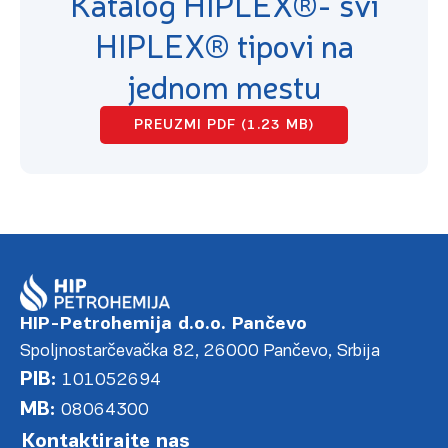
Katalog HIPLEX®- svi
HIPLEX® tipovi na
jednom mestu
PREUZMI PDF (1.23 MB)
HIP-Petrohemija d.o.o. Pančevo
Spoljnostarčevačka 82, 26000 Pančevo, Srbija
PIB:
101052694
MB:
08064300
Kontaktirajte nas