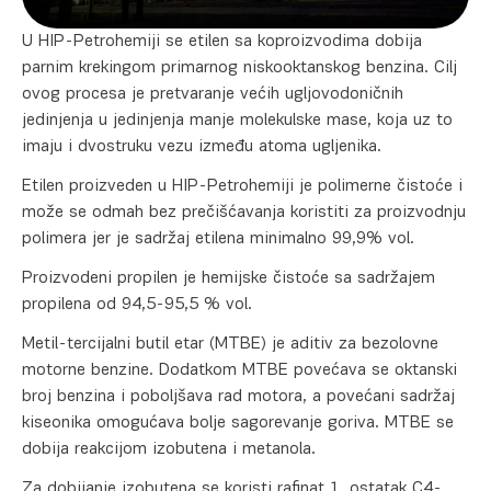
U HIP-Petrohemiji se etilen sa koproizvodima dobija
parnim krekingom primarnog niskooktanskog benzina. Cilj
ovog procesa je pretvaranje većih ugljovodoničnih
jedinjenja u jedinjenja manje molekulske mase, koja uz to
imaju i dvostruku vezu između atoma ugljenika.
Etilen proizveden u HIP-Petrohemiji je polimerne čistoće i
može se odmah bez prečišćavanja koristiti za proizvodnju
polimera jer je sadržaj etilena minimalno 99,9% vol.
Proizvodeni propilen je hemijske čistoće sa sadržajem
propilena od 94,5-95,5 % vol.
Metil-tercijalni butil etar (MTBE) je aditiv za bezolovne
motorne benzine. Dodatkom MTBE povećava se oktanski
broj benzina i poboljšava rad motora, a povećani sadržaj
kiseonika omogućava bolje sagorevanje goriva. MTBE se
dobija reakcijom izobutena i metanola.
Za dobijanje izobutena se koristi rafinat 1, ostatak C4-