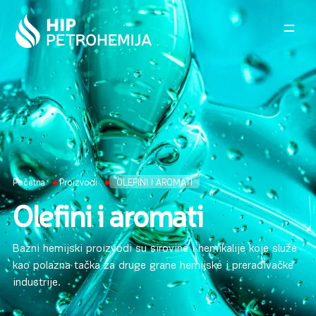
Skip to content
Početna
Proizvodi
OLEFINI I AROMATI
Olefini i aromati
Bazni hemijski proizvodi su sirovine i hemikalije koje služe
kao polazna tačka za druge grane hemijske i prerađivačke
industrije.