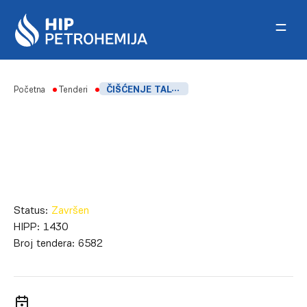
Skip to content
Početna
Tenderi
ČIŠĆENJE TALOŽNIKA TK 1407, BAZENA ISPOD RASHLADNOG TORNJA, CRPIŠTA PUMPI P-1426, P-1427, NEUTRALIZACIONE JAME I SEPARACIONE JAME
Status:
Završen
HIPP:
1430
Broj tendera:
6582