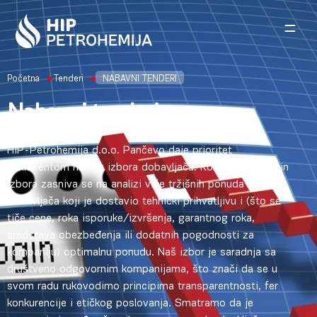
Skip to content
Početna
Tenderi
NABAVNI TENDERI
Nabavni tenderi
HIP-Petrohemija d.o.o. Pančevo daje prioritet
konkurentom načinu izbora dobavlјača. Konkurentan način
izbora zasniva se na analizi više tržišnih ponuda i izboru
dobavlјača koji je dostavio tehnički prihvatlјivu i (što se
tiče cene, roka isporuke/izvršenja, garantnog roka,
sredstava obezbeđenja ili dodatnih pogodnosti za
kompaniju) optimalnu ponudu. Naš izbor je saradnja sa
društveno odgovornim kompanijama, što znači da se u
svom radu rukovodimo principima transparentnosti, fer
konkurencije i etičkog poslovanja. Smatramo da je