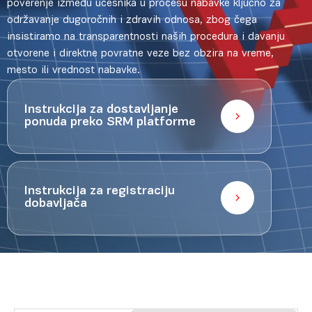
poverenje između učesnika u procesu nabavke klјučno za
održavanje dugoročnih i zdravih odnosa, zbog čega
insistiramo na transparentnosti naših procedura i davanju
otvorene i direktne povratne veze bez obzira na vreme,
mesto ili vrednost nabavke.
Instrukcija za dostavljanje
ponuda preko SRM platforme
Instrukcija za registraciju
dobavljača