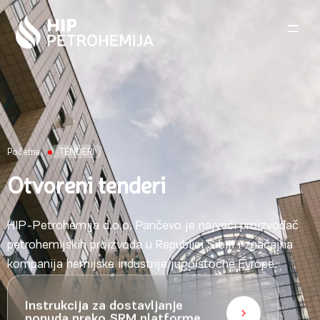
Skip to content
Početna
TENDERI
Otvoreni tenderi
HIP-Petrohemija d.o.o. Pančevo je najveći proizvođač
petrohemijskih proizvoda u Republici Srbiji i značajna
kompanija hemijske industrije jugoistočne Evrope.
Instrukcija za dostavljanje
ponuda preko SRM platforme