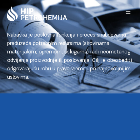
Skip to content
Nabavka je poslovna funkcija i proces snabdevanja
preduzeća potrebnim resursima (sirovinama,
materijalom, opremom, uslugama) radi neometanog
odvijanja proizvodnje ili poslovanja. Cilj je obezbediti
odgovarajuću robu u pravo vreme i po najpovoljnijim
uslovima.