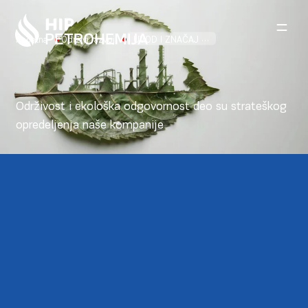
Skip to content
Početna
Održivi razvoj
UVOD I ZNAČAJ ODRŽIVOG RAZVOJA
Održivost i ekološka odgovornost deo su strateškog
opredeljenja naše kompanije