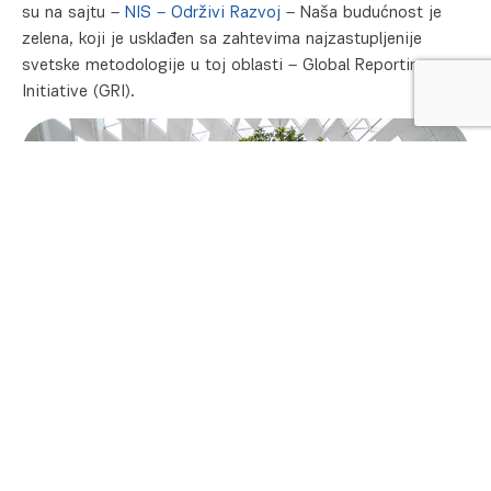
su na sajtu –
NIS – Održivi Razvoj
– Naša budućnost je
zelena, koji je usklađen sa zahtevima najzastupljenije
svetske metodologije u toj oblasti – Global Reporting
Initiative (GRI).