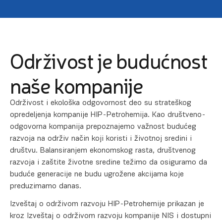
Održivost je budućnost
naše kompanije
Održivost i ekološka odgovornost deo su strateškog
opredeljenja kompanije HIP-Petrohemija. Kao društveno-
odgovorna kompanija prepoznajemo važnost budućeg
razvoja na održiv način koji koristi i životnoj sredini i
društvu. Balansiranjem ekonomskog rasta, društvenog
razvoja i zaštite životne sredine težimo da osiguramo da
buduće generacije ne budu ugrožene akcijama koje
preduzimamo danas.
Izveštaj o održivom razvoju HIP-Petrohemije prikazan je
kroz Izveštaj o održivom razvoju kompanije NIS i dostupni