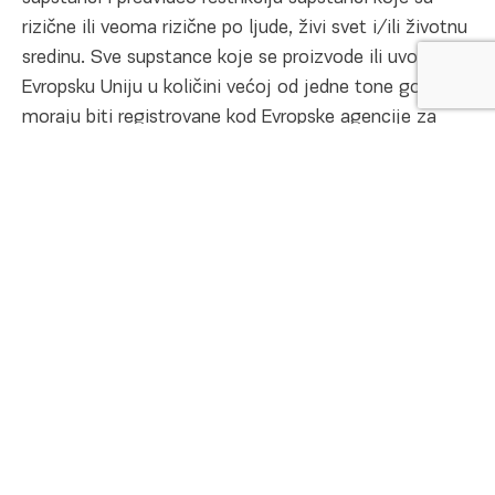
rizične ili veoma rizične po ljude, živi svet i/ili životnu
sredinu. Sve supstance koje se proizvode ili uvoze u
Evropsku Uniju u količini većoj od jedne tone godišnje
moraju biti registrovane kod Evropske agencije za
hemikalije (ECHA) do određenog vremenskog roka,
što zavisi od količine hemikalija.
Ova obaveza se formalno ne odnosi na proizvođače/
izvoznike van Evropske unije, ali se odnosi na njihove
evropske kupce koji bi morali, svaki pojedinačno, da
izrvrše registraciju. Da bi se to izbeglo, ustanovljen je
pravni oblik Jedinog zastupnika (Only Representative)
koji pred Evropskom agencijom za hemikalije
predstavlja proizvođača van Evropske Unije.
Kao Jedini zastupnik (Only Representative) za HIP-
Petrohemija u Evropskoj Uniji, a u skladu sa članom