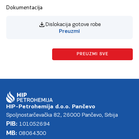
Dokumentacija
Dislokacija gotove robe
Preuzmi
PREUZMI SVE
HIP-Petrohemija d.o.o. Pančevo
Spoljnostarčevačka 82, 26000 Pančevo, Srbija
PIB:
101052694
MB:
08064300