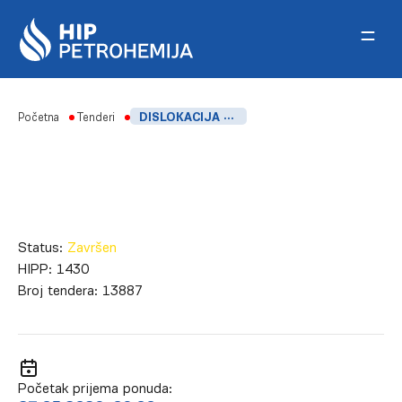
Skip to content
Početna
Tenderi
DISLOKACIJA GOTOVE ROBE (HIP-PETROHEMIJA, SPECIJALNA LUKA I LUKA DUNAV I FABRIKA PETROPLAST)
Status:
Završen
HIPP:
1430
Broj tendera:
13887
Početak prijema ponuda: