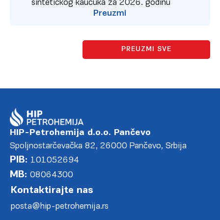
sintetickog kaucuka za 2026. godinu
Preuzmi
PREUZMI SVE
HIP-Petrohemija d.o.o. Pančevo
Spoljnostarčevačka 82, 26000 Pančevo, Srbija
PIB:
101052694
MB:
08064300
Kontaktirajte nas
posta@hip-petrohemija.rs