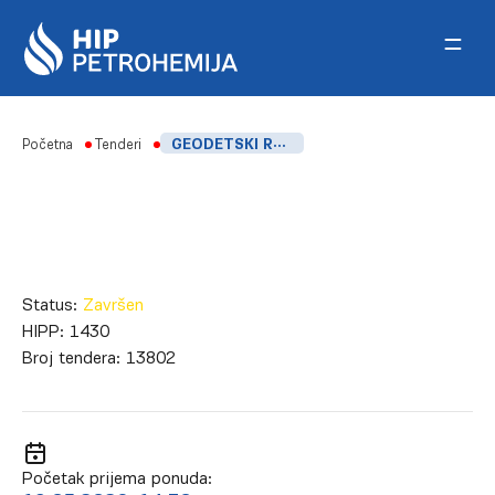
Skip to content
Početna
Tenderi
GEODETSKI RADOVI U HIP-PETROHEMIJI I FABRICI SINTETIČKOG KAUČUKA ZA 2026. GODINU
Status:
Završen
HIPP:
1430
Broj tendera:
13802
Početak prijema ponuda: