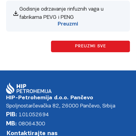
Godisnje odrzavanje rinfuznih vaga u
fabrikama PEVG i PENG
Preuzmi
PREUZMI SVE
HIP-Petrohemija d.o.o. Pančevo
Spoljnostarčevačka 82, 26000 Pančevo, Srbija
PIB:
101052694
MB:
08064300
Kontaktirajte nas