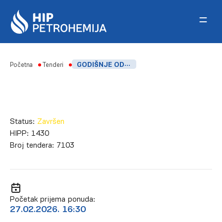
Skip to content
Početna
Tenderi
GODIŠNJE ODRŽAVANJE RINFUZNIH VAGA U FABRIKAMA PEVG I PENG
Status:
Završen
HIPP:
1430
Broj tendera:
7103
Početak prijema ponuda:
27.02.2026. 16:30