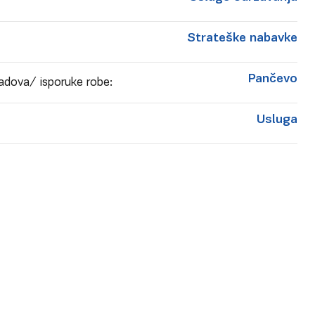
Strateške nabavke
Pančevo
adova/ isporuke robe:
Usluga