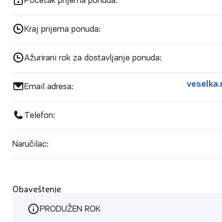
Početak prijema ponuda:
Kraj prijema ponuda:
Ažurirani rok za dostavljanje ponuda:
veselka
Email adresa:
Telefon:
Naručilac:
Obaveštenje
PRODUŽEN ROK