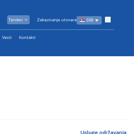
Tenderi
Zakazivanje utovara
SRB
Vesti
Kontakti
Usluge održavanja