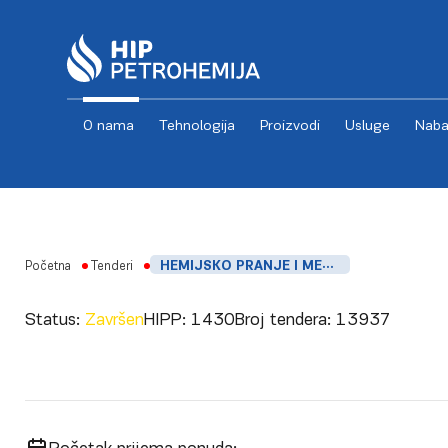
O nama
Tehnologija
Proizvodi
Usluge
Naba
Skip to content
Početna
Tenderi
HEMIJSKO PRANJE I MEHANIČKO ČIŠĆENJE KONVEKCIONIH SEKCIJA
Status:
Završen
HIPP:
1430
Broj tendera:
13937