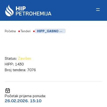
Skip to content
Početna
Tenderi
HIPP_GASNO HROMATOGRAFSKI ŠPRICEVI-FSK
Status:
Završen
HIPP:
1430
Broj tendera:
7076
Početak prijema ponuda:
26.02.2026. 15:10