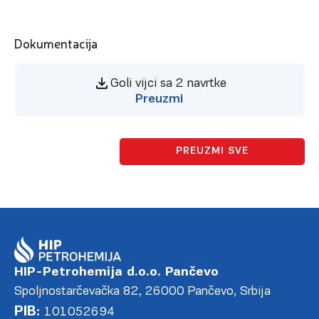
Dokumentacija
Goli vijci sa 2 navrtke
Preuzmi
PREUZMI SVE
HIP-Petrohemija d.o.o. Pančevo
Spoljnostarčevačka 82, 26000 Pančevo, Srbija
PIB:
101052694