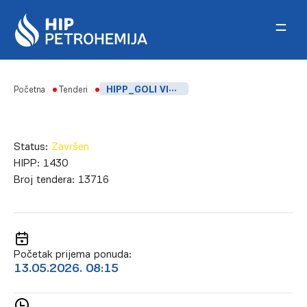
Skip to content
Početna
Tenderi
HIPP_GOLI VIJCI SA DVE NAVRTKE
Status:
Završen
HIPP:
1430
Broj tendera:
13716
Početak prijema ponuda:
13.05.2026. 08:15