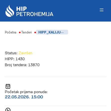
Skip to content
Početna
Tenderi
HIPP_KALIJUM HIDROKSID (KOH) – 48T
Status:
Završen
HIPP:
1430
Broj tendera:
13870
Početak prijema ponuda:
22.05.2026. 15:00