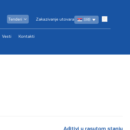
Tenderi
Zakazivanje utovara
SRB
Vesti
Kontakti
Aditivi u rasutom stanju