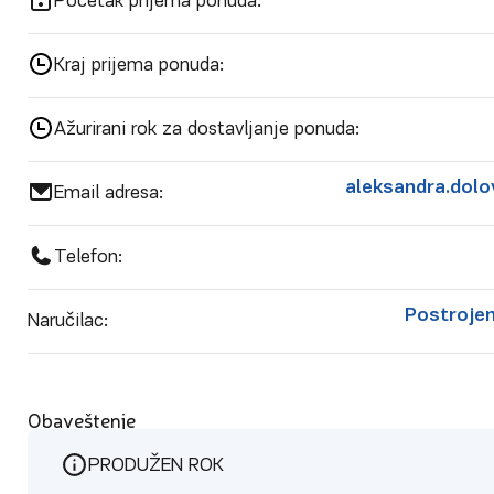
Početak prijema ponuda:
Kraj prijema ponuda:
Ažurirani rok za dostavljanje ponuda:
aleksandra.dolo
Email adresa:
Telefon:
Postrojen
Naručilac:
Obaveštenje
PRODUŽEN ROK