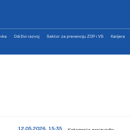
vka
Održivi razvoj
Sektor za prevenciju ZOP i VS
Karijera
12.05.2026. 15:35