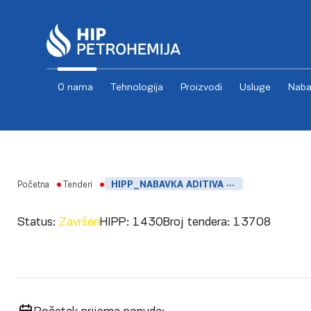
O nama
Tehnologija
Proizvodi
Usluge
Naba
Skip to content
Početna
Tenderi
HIPP_NABAVKA ADITIVA 1076 ZA POSTROJENJE PEVG
Status:
Završen
HIPP:
1430
Broj tendera:
13708