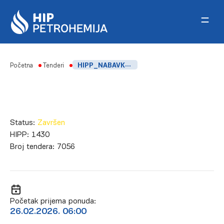
Skip to content
Početna
Tenderi
HIPP_NABAVKA ELEKTROMOTORA ZA LINIJU PAKOVANJA PEVG – REMONT
Status:
Završen
HIPP:
1430
Broj tendera:
7056
Početak prijema ponuda:
26.02.2026. 06:00