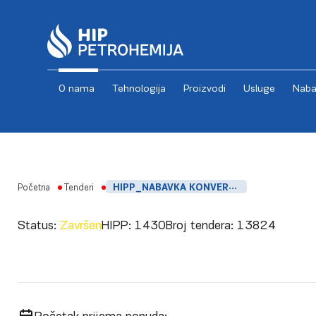
O nama
Tehnologija
Proizvodi
Usluge
Naba
Skip to content
Početna
Tenderi
HIPP_NABAVKA KONVERTERA SIGNALA_FSK
Status:
Završen
HIPP:
1430
Broj tendera:
13824