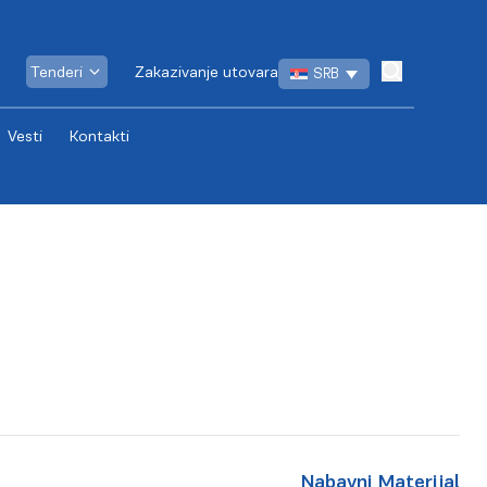
Tenderi
Zakazivanje utovara
SRB
Vesti
Kontakti
Nabavni Materijal