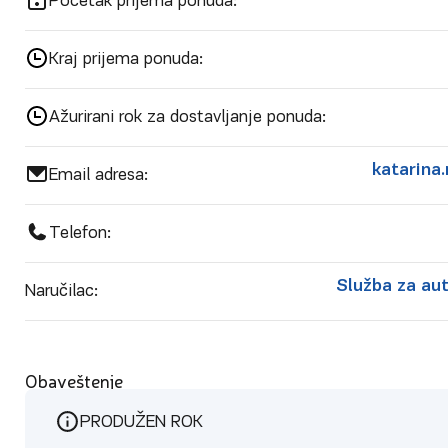
Početak prijema ponuda:
Kraj prijema ponuda:
Ažurirani rok za dostavljanje ponuda:
katarina
Email adresa:
Telefon:
Služba za aut
Naručilac:
Obaveštenje
PRODUŽEN ROK