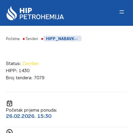
Skip to content
Početna
Tenderi
HIPP_NABAVKA PH ELEKTRODA_FSK
Status:
Završen
HIPP:
1430
Broj tendera:
7079
Početak prijema ponuda:
26.02.2026. 15:30