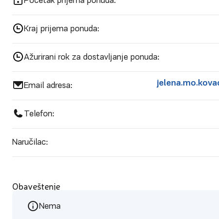
Početak prijema ponuda:
Kraj prijema ponuda:
Ažurirani rok za dostavljanje ponuda:
jelena.mo.kova
Email adresa:
Telefon:
Naručilac:
Obaveštenje
Nema