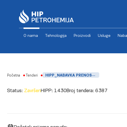
O nama
Tehnologija
Proizvodi
Usluge
Naba
Skip to content
Početna
Tenderi
HIPP_NABAVKA PRENOSNOG ANALIZATORA
Status:
Završen
HIPP:
1430
Broj tendera:
6387