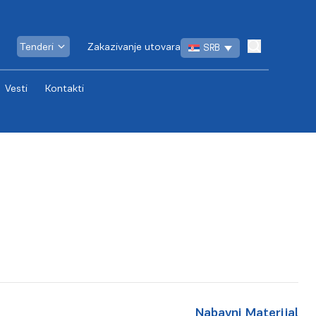
Tenderi
Zakazivanje utovara
SRB
Vesti
Kontakti
Nabavni Materijal