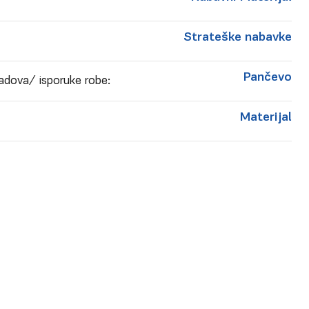
Strateške nabavke
Pančevo
adova/ isporuke robe:
Materijal