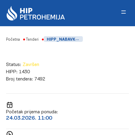
Skip to content
Početna
Tenderi
HIPP_NABAVKA VATROGASNOG ŠLEMA
Status:
Završen
HIPP:
1430
Broj tendera:
7492
Početak prijema ponuda:
24.03.2026. 11:00