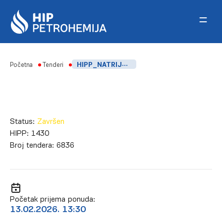
Skip to content
Početna
Tenderi
HIPP_NATRIJUM FORMALDEHID SULFOKSILAT ZA 2026. GODINU
Status:
Završen
HIPP:
1430
Broj tendera:
6836
Početak prijema ponuda:
13.02.2026. 13:30