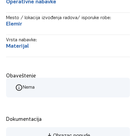
Operativne nabavke
Mesto / lokacija izvođenja radova/ isporuke robe:
Elemir
Vrsta nabavke:
Materijal
Obaveštenje
Nema
Dokumentacija
Obrazac ponude