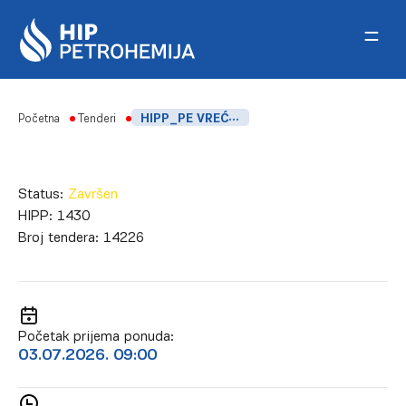
Skip to content
Početna
Tenderi
HIPP_PE VREĆE ZA DRVENE BOKS PALETE
Status:
Završen
HIPP:
1430
Broj tendera:
14226
Početak prijema ponuda:
03.07.2026. 09:00