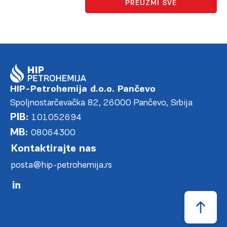
PREUZMI SVE
HIP-Petrohemija d.o.o. Pančevo
Spoljnostarčevačka 82, 26000 Pančevo, Srbija
PIB:
101052694
MB:
08064300
Kontaktirajte nas
posta@hip-petrohemija.rs