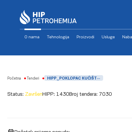
O nama
Tehnologija
Proizvodi
Usluge
Naba
Skip to content
Početna
Tenderi
HIPP_POKLOPAC KUĆIŠTA PUMPE P-1003
Status:
Završen
HIPP:
1430
Broj tendera:
7030