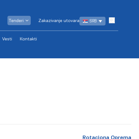
Tenderi
Zakazivanje utovara
SRB
Vesti
Kontakti
Rotaciona Oprema