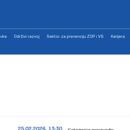
vka
Održivi razvoj
Sektor za prevenciju ZOP i VS
Karijera
25.02.2026. 13:30