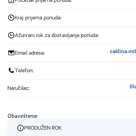
Početak prijema ponuda:
Kraj prijema ponuda:
Ažurirani rok za dostavljanje ponuda:
zaklina.mi
Email adresa:
Telefon:
Sl
Naručilac:
Obaveštenje
PRODUŽEN ROK