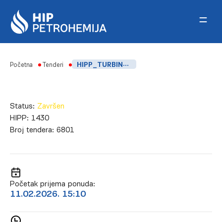
Skip to content
Početna
Tenderi
HIPP_TURBINSKO ULJE
Status:
Završen
HIPP:
1430
Broj tendera:
6801
Početak prijema ponuda:
11.02.2026. 15:10