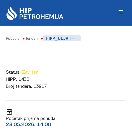
Skip to content
Početna
Tenderi
HIPP_ULJA I MAZIVA – GODIŠNJA NABAVKA
Status:
Završen
HIPP:
1430
Broj tendera:
13917
Početak prijema ponuda:
28.05.2026. 14:00