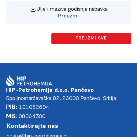
Ulje i maziva godisnja nabavka
Preuzmi
PREUZMI SVE
HIP-Petrohemija d.o.o. Pančevo
Spoljnostarčevačka 82, 26000 Pančevo, Srbija
PIB:
101052694
MB:
08064300
Kontaktirajte nas
posta@hip-petrohemija.rs