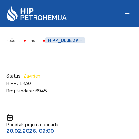
Skip to content
Početna
Tenderi
HIPP_ULJE ZA PODMAZIVANJE CILINDARA KOMPRESORA C-202
Status:
Završen
HIPP:
1430
Broj tendera:
6945
Početak prijema ponuda:
20.02.2026. 09:00