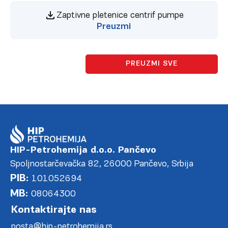
Zaptivne pletenice centrif pumpe
Preuzmi
PREUZMI SVE
HIP-Petrohemija d.o.o. Pančevo
Spoljnostarčevačka 82, 26000 Pančevo, Srbija
PIB:
101052694
MB:
08064300
Kontaktirajte nas
posta@hip-petrohemija.rs