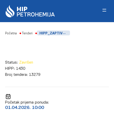
Skip to content
Početna
Tenderi
HIPP_ZAPTIVNE PLETENICE CENTRIFUGALNIH PUMPI_FSK
Status:
Završen
HIPP:
1430
Broj tendera:
13279
Početak prijema ponuda:
01.04.2026. 10:00