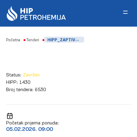
Skip to content
Početna
Tenderi
HIPP_ZAPTIVNI PRSTENOVI KOMPRESORA C-201
Status:
Završen
HIPP:
1430
Broj tendera:
6530
Početak prijema ponuda:
05.02.2026. 09:00