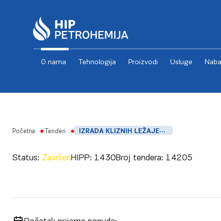
O nama
Tehnologija
Proizvodi
Usluge
Naba
Skip to content
Početna
Tenderi
IZRADA KLIZNIH LEŽAJEVA KOMPRESORA C-1 – PO UZORKU
Status:
Završen
HIPP:
1430
Broj tendera:
14205