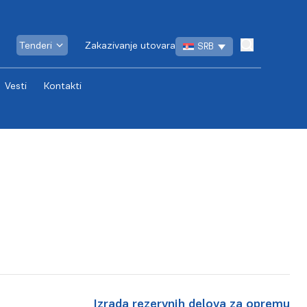
Tenderi
Zakazivanje utovara
SRB
Vesti
Kontakti
Izrada rezervnih delova za opremu