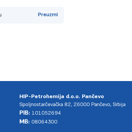
Preuzmi
u
HIP-Petrohemija d.o.o. Pančevo
Spoljnostarčevačka 82, 26000 Pančevo, Srbija
PIB:
101052694
MB:
08064300