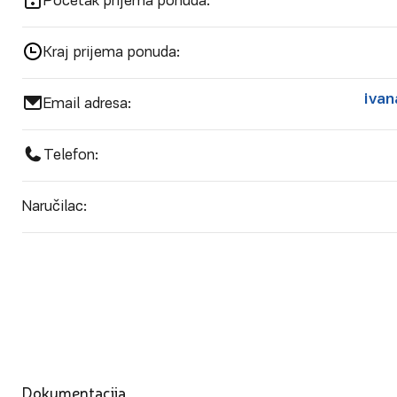
Početak prijema ponuda:
Kraj prijema ponuda:
ivan
Email adresa:
Telefon:
Naručilac:
Dokumentacija