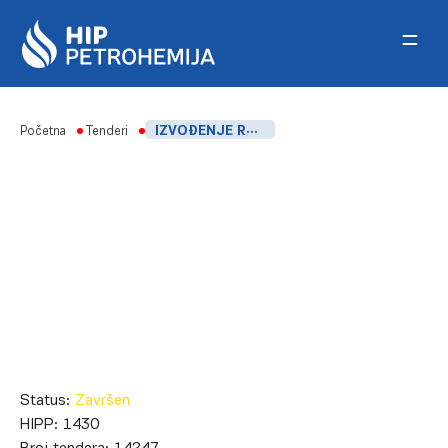
Skip to content
Početna
Tenderi
IZVOĐENJE RADOVA ZA ISPITIVANJE KVALITETA, PRELIMINARNU KATEGORIZACIJU ZEMLJE (GRAĐEVINSKI OTPAD) I IZRADU PRATEĆIH IZVEŠTAJAZA PROJEKAT „IZGRADNJA NOVIH PROIZVODNIH KAPACITETA ZA PREČIŠĆAVANJE PROPILENA I PROIZVODNJU POLIPROPILENA“
Status:
Završen
HIPP:
1430