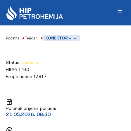
Skip to content
Početna
Tenderi
KONEKTOR – FSK
Status:
Završen
HIPP:
1430
Broj tendera:
13817
Početak prijema ponuda:
21.05.2026. 08:30