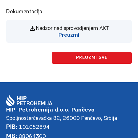
Dokumentacija
Nadzor nad sprovodjenjem AKT
Preuzmi
PREUZMI SVE
HIP-Petrohemija d.o.o. Pančevo
Spoljnostarčevačka 82, 26000 Pančevo, Srbija
PIB:
101052694
MB:
08064300