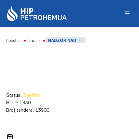
Skip to content
Početna
Tenderi
NADZOR NAD SPROVOĐENJEM AKT-A O INDUSTRIJSKOM KOLOSEKU I REDOVNO PODUČAVANJE UČESNIKA NA INDUSTRIJSKOM KOLOSEKU
Status:
Završen
HIPP:
1430
Broj tendera:
13900