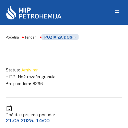
Skip to content
Početna
Tenderi
POZIV ZA DOSTAVLJANJE PONUDA-NABAVKA NOŽA REZAČA GRANULA
Status:
Arhiviran
HIPP:
Nož rezača granula
Broj tendera:
8296
Početak prijema ponuda:
21.05.2025. 14:00