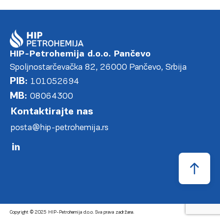
HIP-Petrohemija d.o.o. Pančevo
Spoljnostarčevačka 82, 26000 Pančevo, Srbija
PIB:
101052694
MB:
08064300
Kontaktirajte nas
posta@hip-petrohemija.rs
Copyright © 2025 HIP-Petrohemija d.o.o. Sva prava zadržana.