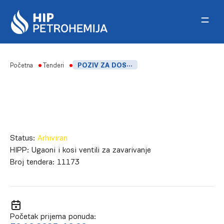
Skip to content
Početna
Tenderi
POZIV ZA DOSTAVLJANJE PONUDA NABAVKA-UGAONIH I KOSIH VENTILA ZA ZAVARIVANJE
Status:
Arhiviran
HIPP:
Ugaoni i kosi ventili za zavarivanje
Broj tendera:
11173
Početak prijema ponuda: