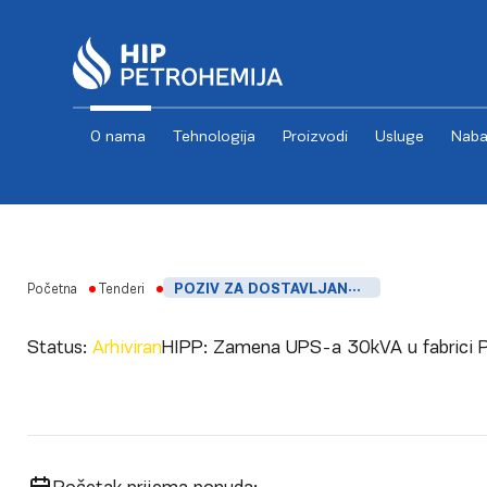
O nama
Tehnologija
Proizvodi
Usluge
Naba
Skip to content
Početna
Tenderi
POZIV ZA DOSTAVLJANJE PONUDA NABAVKA_USLUGE _ZAMENA UPS-A 30KVA U FABRICI PEVG
Status:
Arhiviran
HIPP:
Zamena UPS-a 30kVA u fabrici