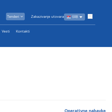
Tenderi
Zakazivanje utovara
SRB
Vesti
Kontakti
Operativne nabavke