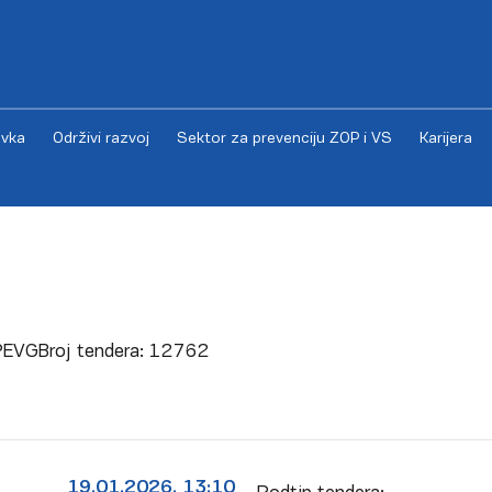
vka
Održivi razvoj
Sektor za prevenciju ZOP i VS
Karijera
 PEVG
Broj tendera:
12762
19.01.2026. 13:10