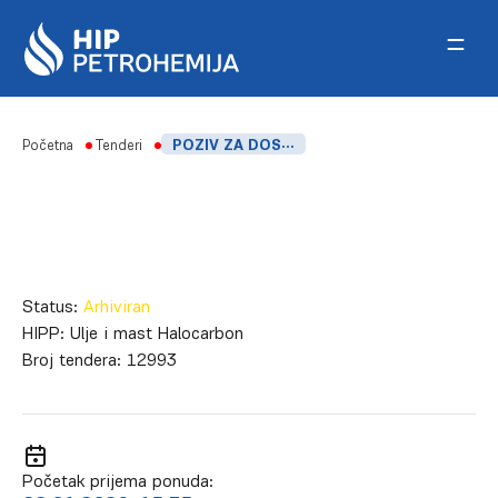
Skip to content
Početna
Tenderi
POZIV ZA DOSTAVLJANJE PONUDA_NABAVKA _ULJE I MAST HALOCARBON
Status:
Arhiviran
HIPP:
Ulje i mast Halocarbon
Broj tendera:
12993
Početak prijema ponuda: