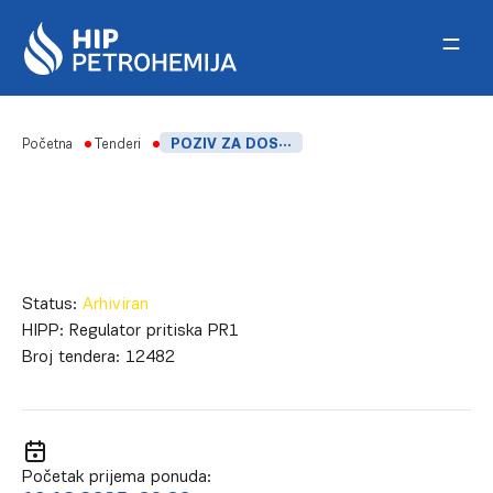
Skip to content
Početna
Tenderi
POZIV ZA DOSTAVLJANJE PONUDA_NABAVKA REGULATORA PRITISKA PR1
Status:
Arhiviran
HIPP:
Regulator pritiska PR1
Broj tendera:
12482
Početak prijema ponuda: