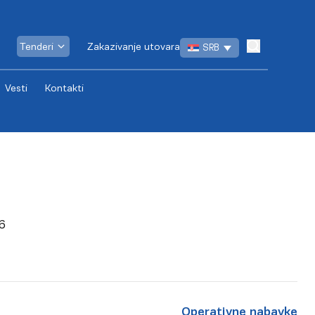
Tenderi
Zakazivanje utovara
SRB
Vesti
Kontakti
6
Operativne nabavke