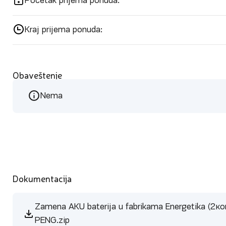
Početak prijema ponuda:
Kraj prijema ponuda:
Obaveštenje
Nema
Dokumentacija
Zamena AKU baterija u fabrikama Energetika (2ком
PENG.zip