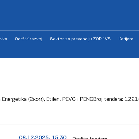
vka
Održivi razvoj
Sektor za prevenciju ZOP i VS
Karijera
 Energetika (2ком), Etilen, PEVG i PENG
Broj tendera:
1221
08.12.2025. 15:30