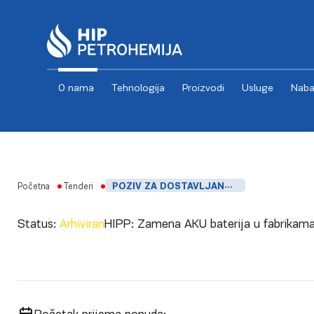
O nama
Tehnologija
Proizvodi
Usluge
Naba
Skip to content
Početna
Tenderi
POZIV ZA DOSTAVLJANJE PONUDA_ZAMENA AKU BATERIJA U FABRIKAMA ENERGETIKA (2КОМ), ETILEN, PEVG I PENG
Status:
Arhiviran
HIPP:
Zamena AKU baterija u fabrikama