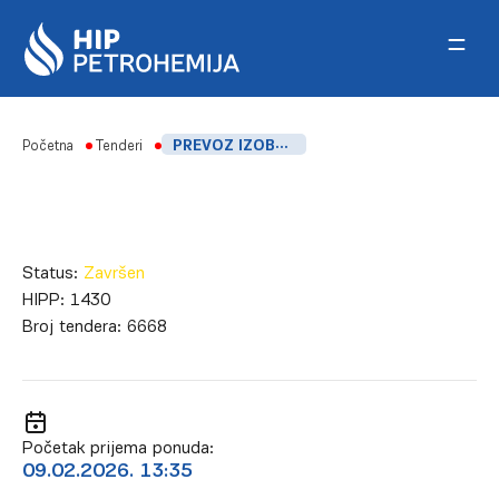
Skip to content
Početna
Tenderi
PREVOZ IZOBUTANA AUTOCISTERNAMA NA RELACIJI NIS TNG-HIPP
Status:
Završen
HIPP:
1430
Broj tendera:
6668
Početak prijema ponuda:
09.02.2026. 13:35