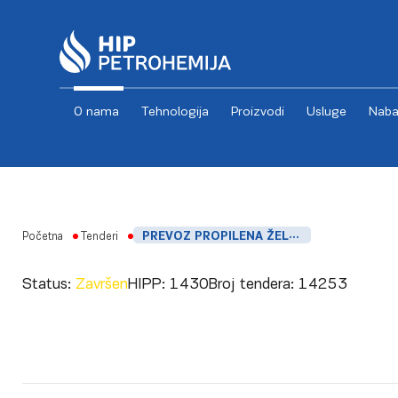
O nama
Tehnologija
Proizvodi
Usluge
Naba
Skip to content
Početna
Tenderi
PREVOZ PROPILENA ŽELEZNICOM NA RELACIJI HIPP-EURO GAS SUBOTICA I TRANSPORT PRAZNIH ŽELEZNIČKIH CISTERNI NA RELACIJI EURO GA
Status:
Završen
HIPP:
1430
Broj tendera:
14253