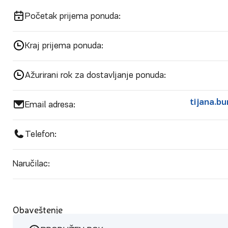
Početak prijema ponuda:
Kraj prijema ponuda:
Ažurirani rok za dostavljanje ponuda:
tijana.b
Email adresa:
Telefon:
Naručilac:
Obaveštenje