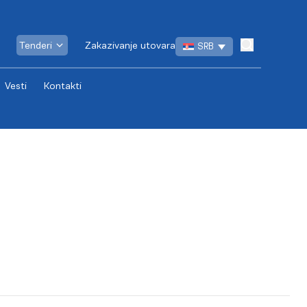
Tenderi
Zakazivanje utovara
SRB
Vesti
Kontakti