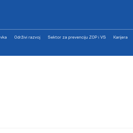
vka
Održivi razvoj
Sektor za prevenciju ZOP i VS
Karijera