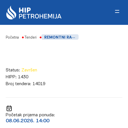
Skip to content
Početna
Tenderi
REMONTNI RADOVI NA STACIONARNOJ OPREMI – FABRIKA SINTETIČKOG KAUČUKA
Status:
Završen
HIPP:
1430
Broj tendera:
14019
Početak prijema ponuda:
08.06.2026. 14:00