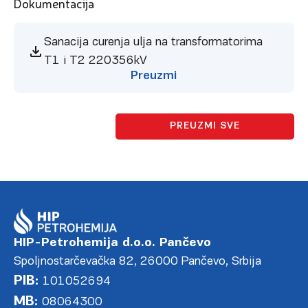
Dokumentacija
Sanacija curenja ulja na transformatorima
T1 i T2 220356kV
Preuzmi
PREUZMI SVE
HIP-Petrohemija d.o.o. Pančevo
Spoljnostarčevačka 82, 26000 Pančevo, Srbija
PIB:
101052694
MB:
08064300