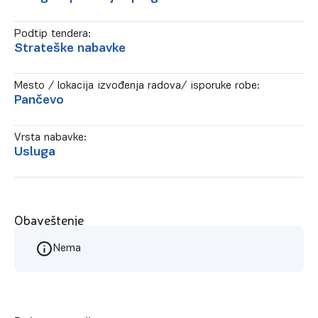
Podtip tendera:
Strateške nabavke
Mesto / lokacija izvođenja radova/ isporuke robe:
Pančevo
Vrsta nabavke:
Usluga
Obaveštenje
Nema