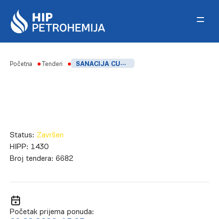
Skip to content
Početna
Tenderi
SANACIJA CURENJA ULJA NA TRANSFORMATORIMA T1 I T2 220/35/6KV
Status:
Završen
HIPP:
1430
Broj tendera:
6682
Početak prijema ponuda: