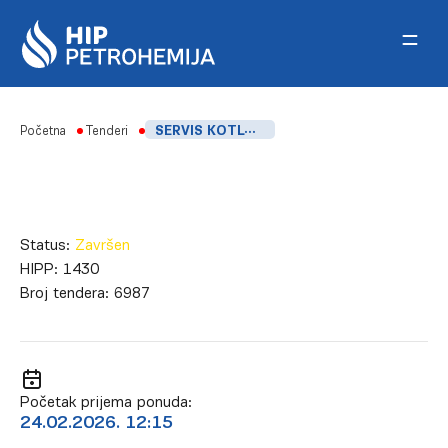
Skip to content
Početna
Tenderi
SERVIS KOTLOVSKIH GORIONIKA, VAZDUŠNIH KLAPNI I OPREME, ELEMIR
Status:
Završen
HIPP:
1430
Broj tendera:
6987
Početak prijema ponuda:
24.02.2026. 12:15