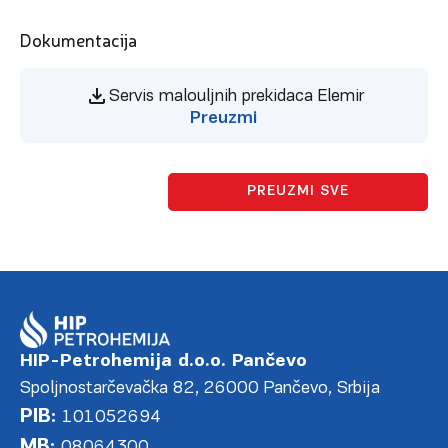
Dokumentacija
Servis malouljnih prekidaca Elemir
Preuzmi
PREUZMI SVE
HIP-Petrohemija d.o.o. Pančevo
Spoljnostarčevačka 82, 26000 Pančevo, Srbija
PIB:
101052694
MB:
08064300