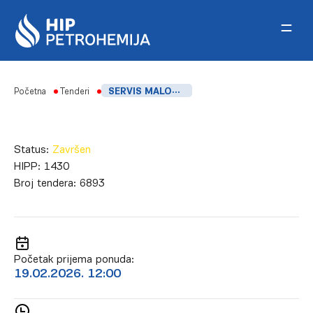
Skip to content
Početna
Tenderi
SERVIS MALOULJNIH PREKIDAČA, ELEMIR
Status:
Završen
HIPP:
1430
Broj tendera:
6893
Početak prijema ponuda:
19.02.2026. 12:00