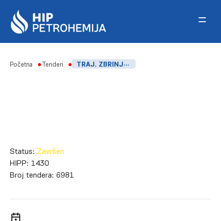
Skip to content
Početna
Tenderi
TRAJ. ZBRINJAVANJE OPASNOG OTPADA – OTPADNO ULJE (INDEKSNI BROJ 13 01 13) U HIP-PETROHEMIJA D.O.O. PANČEVO I FSK ELEMIR
Status:
Završen
HIPP:
1430
Broj tendera:
6981