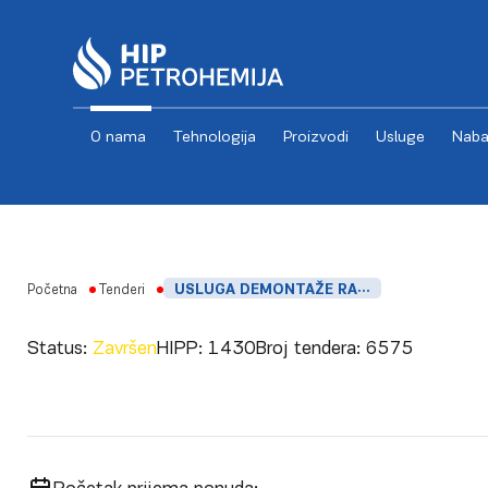
O nama
Tehnologija
Proizvodi
Usluge
Naba
Skip to content
Početna
Tenderi
USLUGA DEMONTAŽE RADIONIČKE OBRADE I MONTAŽE NIVOKAZNIH STAKALA I ZAMENE TRANSMITERSKIH ZAŠTITNIH KUTIJA
Status:
Završen
HIPP:
1430
Broj tendera:
6575