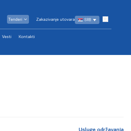
Tenderi
Zakazivanje utovara
SRB
Vesti
Kontakti
Usluge održavanja